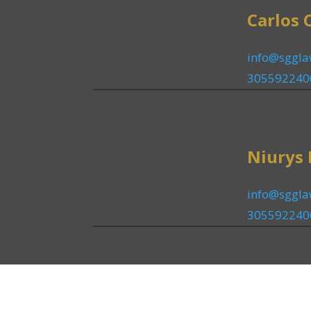
Carlos 
info@sggl
305592240
Niurys
info@sggl
305592240