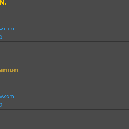
N.
aw.com
0
Ramon
aw.com
0