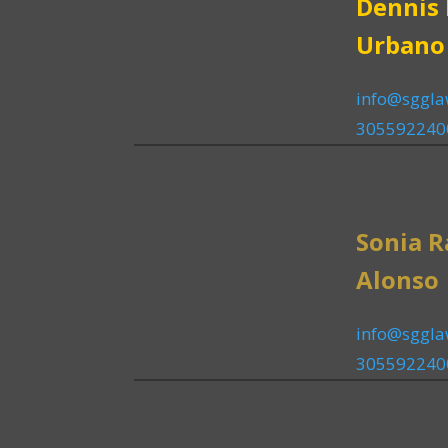
Dennis 
Urbano
info@sggl
305592240
Sonia 
Alonso
info@sggl
305592240