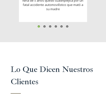
Niña de 5 años quedó cuadripléjica por un
Accide
fatal accidente automovilístico que mató a
su madre
Lo Que Dicen Nuestros
Clientes