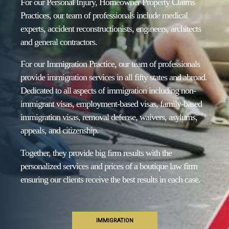
For our Personal Injury, Homeowner Property Claims
Practices, our team of professionals include medical
experts, accident reconstructionists, engineers, architects
and general contractors.
For our Immigration Practice, our team of professionals
provide immigration services in all fifty states and abroad.
Dedicated to all aspects of immigration including non-
immigrant visas, employment-based visas, family-based
immigration visas, removal defense, waivers, asylums,
appeals, and citizenship.
Together, they provide big firm results with the
personalized services and prices of a boutique law firm
ensuring our clients receive the best results in each case.
IMMIGRATION